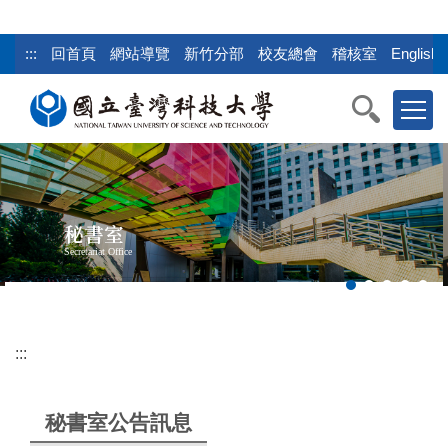
跳
到
:::
回首頁
網站導覽
新竹分部
校友總會
稽核室
English
主
要
內
容
區
塊
秘書室
Secretariat Office
:::
秘書室公告訊息